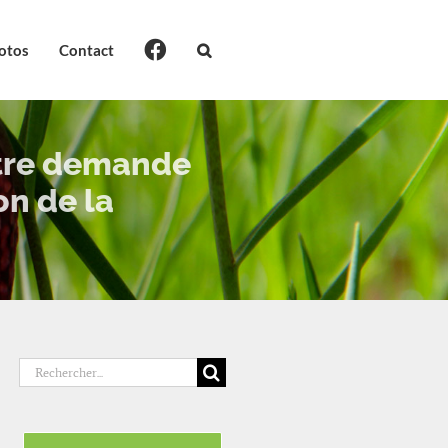
otos
Contact
otre demande
on de la
Rechercher: