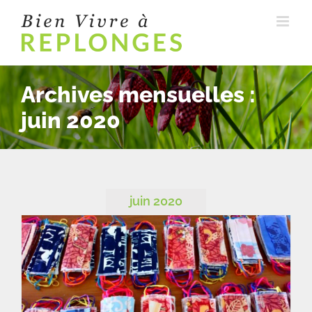
Passer
au
contenu
Archives mensuelles :
juin 2020
juin 2020