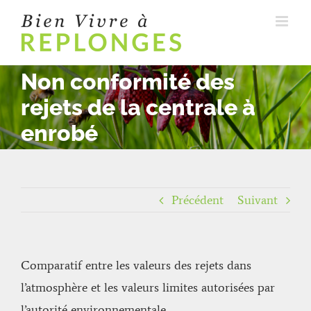
Passer
au
contenu
Non conformité des
rejets de la centrale à
enrobé
Précédent
Suivant
Comparatif entre les valeurs des rejets dans
l’atmosphère et les valeurs limites autorisées par
l’autorité environnementale