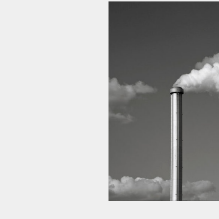
Voir
l'image
agrandie