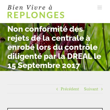
Passer
au
contenu
Non conformité des
rejets de la centrale à
enrobé lors du contrôle
diligenté par la DREAL le
15 Septembre 2017
Précédent
Suivant