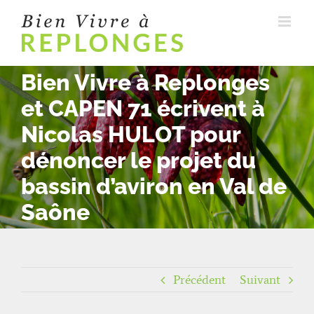
Passer
au
contenu
Bien Vivre à Replonges
et CAPEN 71 écrivent à
Nicolas HULOT pour
dénoncer le projet du
bassin d’aviron en Val de
Saône
Précédent
Suivant