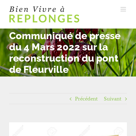
Passer
au
contenu
Communiqué de presse
du 4 Mars 2022 sur la
reconstruction du pont
de Fleurville
Précédent
Suivant
Voir