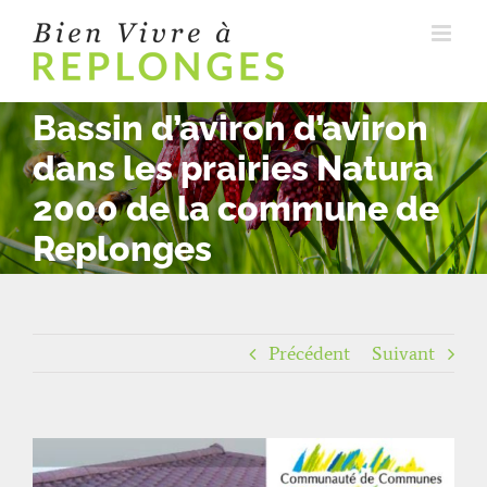
Passer
au
contenu
Bassin d’aviron d’aviron
dans les prairies Natura
2000 de la commune de
Replonges
Précédent
Suivant
Voir