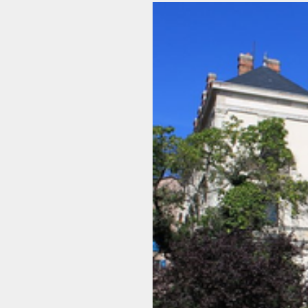
Voir
l'image
agrandie