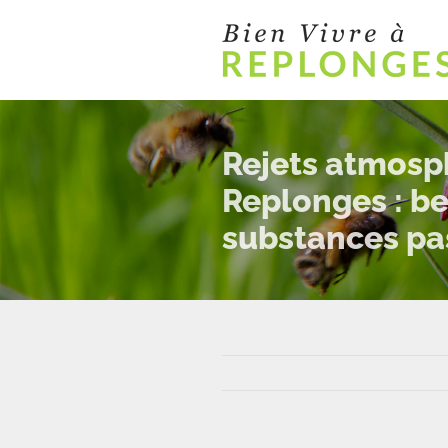
Passer
au
contenu
Rejets atmosph
Replonges : be
substances pas