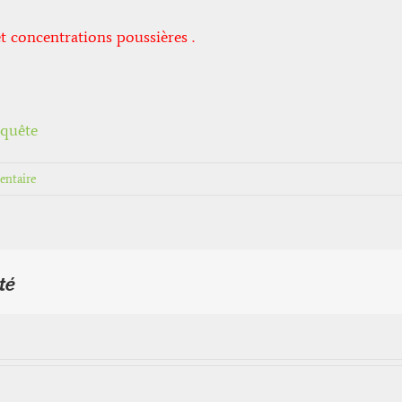
 concentrations poussières .
equête
ntaire
té