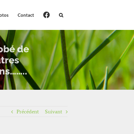
otos
Contact
robé de
tres
ns……..
Précédent
Suivant