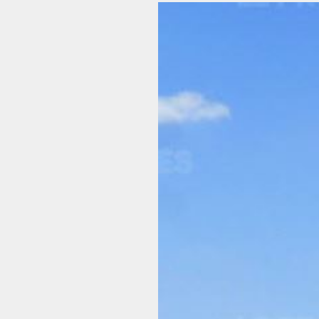
Voir
l'image
agrandie