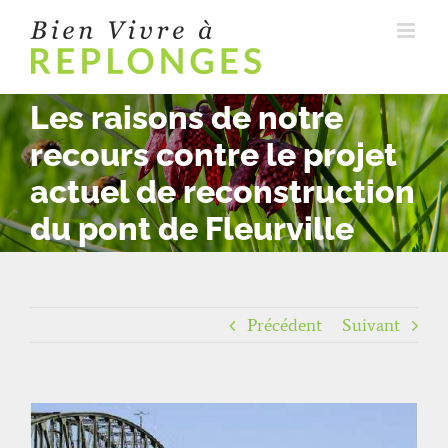
Passer
au
contenu
Les raisons de notre
recours contre le projet
actuel de reconstruction
du pont de Fleurville
Précédent
Suivant
Voir