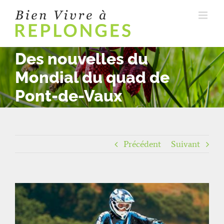
Passer
au
contenu
Des nouvelles du
Mondial du quad de
Pont-de-Vaux
Précédent
Suivant
Voir
l'image
agrandie