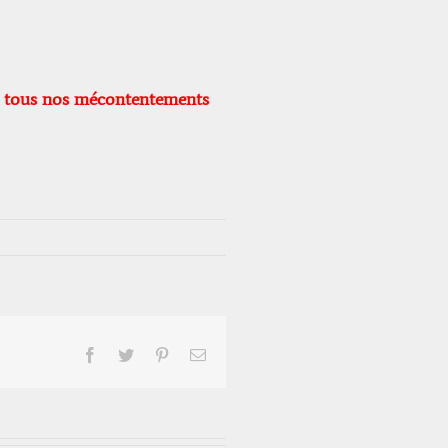
ges tous nos mécontentements
Facebook
Twitter
Pinterest
Email