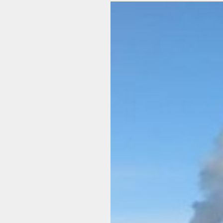
Voir
l'image
agrandie