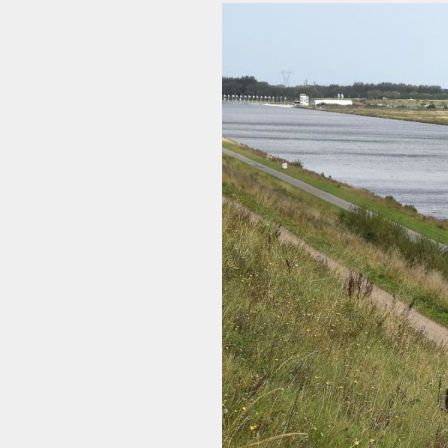
Voir
l'image
agrandie